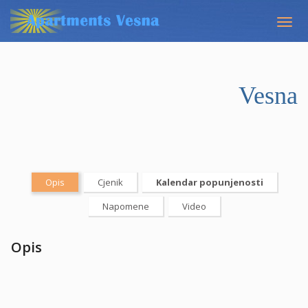
Togg
navig
Vesna
Opis
Cjenik
Kalendar popunjenosti
Napomene
Video
Opis